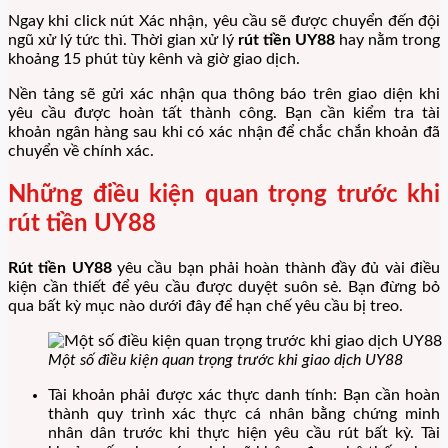
Ngay khi click nút Xác nhận, yêu cầu sẽ được chuyển đến đội
ngũ xử lý tức thì. Thời gian xử lý
rút tiền UY88
hay nằm trong
khoảng 15 phút tùy kênh và giờ giao dịch.
Nền tảng sẽ gửi xác nhận qua thông báo trên giao diện khi
yêu cầu được hoàn tất thành công. Bạn cần kiểm tra tài
khoản ngân hàng sau khi có xác nhận để chắc chắn khoản đã
chuyển về chính xác.
Những điều kiện quan trọng trước khi
rút tiền UY88
Rút tiền UY88
yêu cầu bạn phải hoàn thành đầy đủ vài điều
kiện cần thiết để yêu cầu được duyệt suôn sẻ. Bạn đừng bỏ
qua bất kỳ mục nào dưới đây để hạn chế yêu cầu bị treo.
Một số điều kiện quan trọng trước khi giao dịch UY88
Tài khoản phải được xác thực danh tính: Bạn cần hoàn
thành quy trình xác thực cá nhân bằng chứng minh
nhân dân trước khi thực hiện yêu cầu rút bất kỳ. Tài