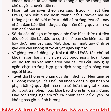
khoản nếu chưa xác minh sẽ không được hệ thống hạn
chế quyền chuyển tiền ra.
Hoàn tất turnover theo yêu cầu: Trước khi
rút tiền
UY88
, bạn bắt buộc hoàn thành hết turnover mà hệ
thống đặt ra đối với mức ưu đãi đã hưởng. Yêu cầu này
nhằm đảm bảo lệnh được chấp nhận đúng quy trình và
hạn chế hoãn lại.
Số dư còn đủ hạn mức quy định: Các hình thức rút tiền
đều có số tiền bắt đầu từ cụ thể mà bạn cần kiểm tra rồi
hãy thực hiện yêu cầu. Mức thấp hơn mức quy định sẽ
gây yêu cầu không được duyệt ngay lập tức.
Ví giống tên đã đăng ký: Khi
rút tiền UY88
, tên chủ tài
khoản ngân hàng nhận tiền bắt buộc giống hoàn toàn
với họ tên đã xác minh trên nhà cái. Yêu cầu này giúp
ngăn chặn trường hợp giao dịch sang ngân hàng của
người khác.
Tuyệt đối không vi phạm quy định dịch vụ: Nền tảng sẽ
tự động khóa yêu cầu nếu tài khoản đang bị ghi nhận vi
phạm bất kỳ quy định nào như sở hữu trùng tài khoản,
dùng bot trái phép hoặc khai báo thông tin không đúng.
Hãy tôn trọng nghiêm tất cả chính sách để quyền lợi
không bao giờ bị ảnh hưởng.
Một số lưu ý không nên bỏ qua sau khi