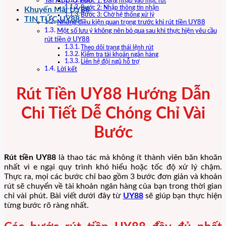
Tải App UY88
Bước 1: Đăng nhập vào mục rút
Bước 2: Nhập thông tin nhận
Khuyến Mãi UY88
Bước 3: Chờ hệ thống xử lý
TIN TỨC UY88
Những điều kiện quan trọng trước khi rút tiền UY88
Một số lưu ý không nên bỏ qua sau khi thực hiện yêu cầu
rút tiền ở UY88
Theo dõi trạng thái lệnh rút
Kiểm tra tài khoản ngân hàng
Liên hệ đội ngũ hỗ trợ
Lời kết
Rút Tiền UY88 Hướng Dẫn
Chi Tiết Dễ Chóng Chỉ Vài
Bước
Rút tiền UY88
là thao tác mà không ít thành viên băn khoăn
nhất vì e ngại quy trình khó hiểu hoặc tốc độ xử lý chậm.
Thực ra, mọi các bước chỉ bao gồm 3 bước đơn giản và khoản
rút sẽ chuyển về tài khoản ngân hàng của bạn trong thời gian
chỉ vài phút. Bài viết dưới đây từ
UY88
sẽ giúp bạn thực hiện
từng bước rõ ràng nhất.