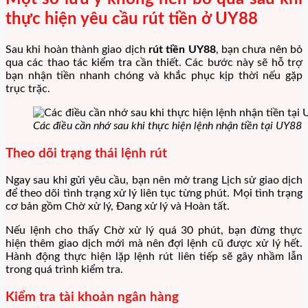
thực hiện yêu cầu rút tiền ở UY88
Sau khi hoàn thành giao dịch
rút tiền UY88
, bạn chưa nên bỏ
qua các thao tác kiểm tra cần thiết. Các bước này sẽ hỗ trợ
bạn nhận tiền nhanh chóng và khắc phục kịp thời nếu gặp
trục trặc.
Các điều cần nhớ sau khi thực hiện lệnh nhận tiền tại UY88
Theo dõi trạng thái lệnh rút
Ngay sau khi gửi yêu cầu, bạn nên mở trang Lịch sử giao dịch
để theo dõi tình trạng xử lý liên tục từng phút. Mọi tình trạng
cơ bản gồm Chờ xử lý, Đang xử lý và Hoàn tất.
Nếu lệnh cho thấy Chờ xử lý quá 30 phút, bạn đừng thực
hiện thêm giao dịch mới mà nên đợi lệnh cũ được xử lý hết.
Hành động thực hiện lặp lệnh rút liên tiếp sẽ gây nhầm lẫn
trong quá trình kiểm tra.
Kiểm tra tài khoản ngân hàng