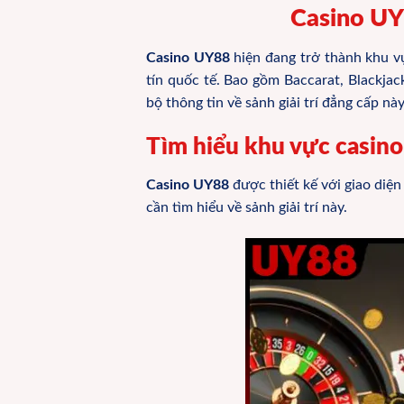
Casino UY
Casino UY88
hiện đang trở thành khu vự
tín quốc tế. Bao gồm Baccarat, Blackjac
bộ thông tin về sảnh giải trí đẳng cấp n
Tìm hiểu khu vực casino
Casino UY88
được thiết kế với giao diện 
cần tìm hiểu về sảnh giải trí này.