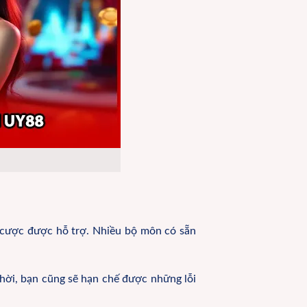
á cược được hỗ trợ. Nhiều bộ môn có sẵn
hời, bạn cũng sẽ hạn chế được những lỗi