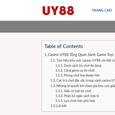
Bỏ
qua
TRANG CHỦ
nội
dung
Table of Contents
Casino UY88 Tổng Quan Sảnh Game Trực
Tìm hiểu khu vực casino UY88 chi tiết
Danh sách trò chơi đa dạng
Cổng game uy tín nhất
Phòng chơi live dealer Hot
Các trò chơi đặc sắc trong sảnh casino 
Những bí quyết khi tham gia khu vực giả
Hiểu rõ luật trò chơi
Phân bổ ngân sách hợp lý
Lựa chọn bàn phù hợp
Lời kết