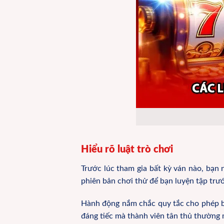
Hiểu rõ luật trò chơi
Trước lúc tham gia bất kỳ ván nào, bạn
phiên bản chơi thử để bạn luyện tập trư
Hành động nắm chắc quy tắc cho phép bạ
đáng tiếc mà thành viên tân thủ thường 