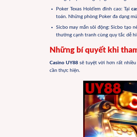
Poker Texas Hold’em đỉnh cao: Tại
ca
toán. Những phòng Poker đa dạng mức
Sicbo may mắn sôi động: Sicbo tạo nê
thưởng cạnh tranh cùng quy tắc dễ hiể
Những bí quyết khi tham
Casino UY88
sẽ tuyệt vời hơn rất nhiều
cần thực hiện.