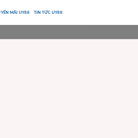
YẾN MÃI UY88
TIN TỨC UY88