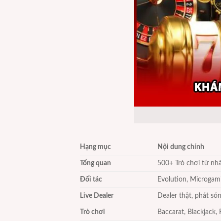
Hạng mục
Nội dung chính
Tổng quan
500+ Trò chơi từ nh
Đối tác
Evolution, Microgami
Live Dealer
Dealer thật, phát s
Trò chơi
Baccarat, Blackjack, 