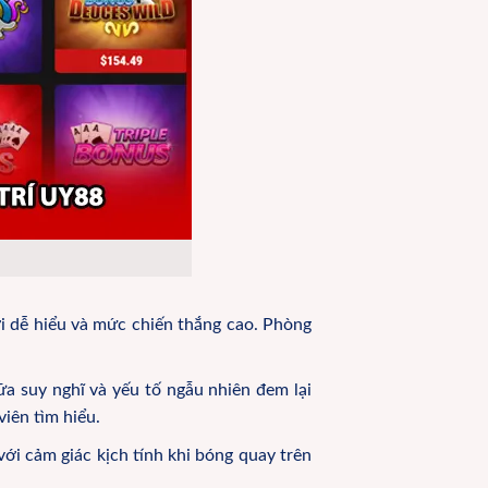
ơi dễ hiểu và mức chiến thắng cao. Phòng
ữa suy nghĩ và yếu tố ngẫu nhiên đem lại
iên tìm hiểu.
với cảm giác kịch tính khi bóng quay trên