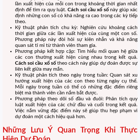
lần xuất hiện của mỗi con trong khoảng thời gian nhất
định để tìm ra quy luật.
Cách soi cầu xổ số
này giúp xác
định những con số có khả năng ra cao trong các kỳ tiếp
theo.
Kỹ thuật phân tích chu kỳ: Nghiên cứu khoảng cách
thời gian giữa các lần xuất hiện của cùng một con số.
Phương pháp này đòi hỏi sự kiên nhẫn và khả năng
quan sát tỉ mỉ từ thành viên tham gia.
Phương pháp kết hợp cặp: Tìm hiểu mối quan hệ giữa
các con thường xuất hiện cùng nhau trong kết quả.
Cách soi cầu xổ số
theo cách này giúp dự đoán được sự
liên kết giữa may mắn.
Kỹ thuật phân tích theo ngày trong tuần: Quan sát xu
hướng xuất hiện của các con theo từng ngày cụ thể.
Mỗi ngày trong tuần có thể có những đặc điểm riêng
biệt mà thành viên cần nắm bắt được.
Phương pháp theo dõi số đầu và đuôi: Phân tích quy
luật xuất hiện của các chữ đầu và cuối trong kết quả.
Việc nắm vững đặc điểm này sẽ giúp thu hẹp phạm vi
dự đoán một cách hiệu quả hơn.
Những Lưu Ý Quan Trọng Khi Thực
Hiện Dự Đoán