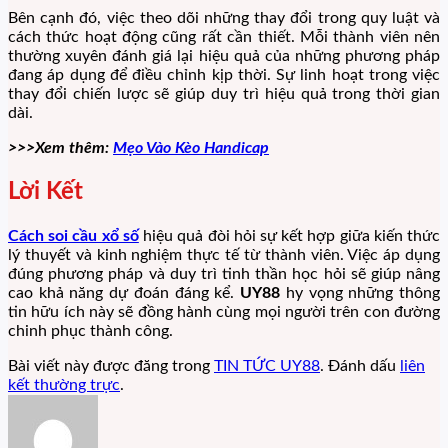
Bên cạnh đó, việc theo dõi những thay đổi trong quy luật và
cách thức hoạt động cũng rất cần thiết. Mỗi thành viên nên
thường xuyên đánh giá lại hiệu quả của những phương pháp
đang áp dụng để điều chỉnh kịp thời. Sự linh hoạt trong việc
thay đổi chiến lược sẽ giúp duy trì hiệu quả trong thời gian
dài.
>>>Xem thêm:
Mẹo Vào Kèo Handicap
Lời Kết
Cách soi cầu xổ số
hiệu quả đòi hỏi sự kết hợp giữa kiến thức
lý thuyết và kinh nghiệm thực tế từ thành viên. Việc áp dụng
đúng phương pháp và duy trì tinh thần học hỏi sẽ giúp nâng
cao khả năng dự đoán đáng kể.
UY88
hy vọng những thông
tin hữu ích này sẽ đồng hành cùng mọi người trên con đường
chinh phục thành công.
Bài viết này được đăng trong
TIN TỨC UY88
. Đánh dấu
liên
kết thường trực
.